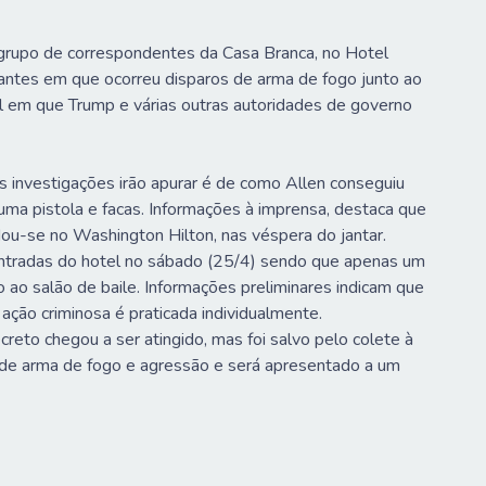
 grupo de correspondentes da Casa Branca, no Hotel
tantes em que ocorreu disparos de arma de fogo junto ao
el em que Trump e várias outras autoridades de governo
 investigações irão apurar é de como Allen conseguiu
ma pistola e facas. Informações à imprensa, destaca que
dou-se no Washington Hilton, nas véspera do jantar.
entradas do hotel no sábado (25/4) sendo que apenas um
 ao salão de baile. Informações preliminares indicam que
a ação criminosa é praticada individualmente.
reto chegou a ser atingido, mas foi salvo pelo colete à
 de arma de fogo e agressão e será apresentado a um