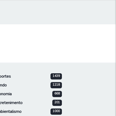
portes
1439
ndo
1218
onomia
668
tretenimento
201
bientalismo
1000