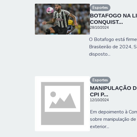
Esportes
BOTAFOGO NA L
CONQUIST...
28/10/2024
O Botafogo está firme
Brasileirão de 2024, S
disposto...
Esportes
MANIPULAÇÃO D
CPI P...
12/10/2024
Em depoimento à Comi
sobre manipulação de 
exterior...