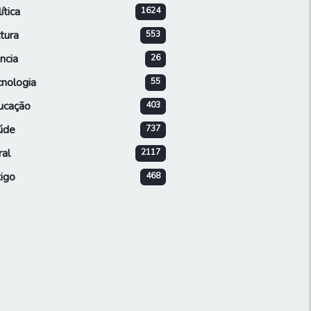
ítica
1624
tura
553
ncia
26
cnologia
55
ucação
403
úde
737
ral
2117
igo
468