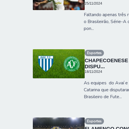
25/11/2024
Faltando apenas três 
o Brasileirão, Série-A
pon...
Esportes
CHAPECOENESE 
DISPU...
18/11/2024
As equipes do Avaí e
Catarina que disputa
Brasileiro de Fute...
Esportes
FLAMENGO CONQU