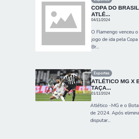
COPA DO BRASI
ATLÉ...
04/11/2024
O Flamengo venceu o A
jogo de ida pela Copa
Br...
Esportes
ATLÉTICO MG X 
TAÇA...
01/11/2024
Atlético -MG e o Bota
de 2024. Após elimina
disputar...