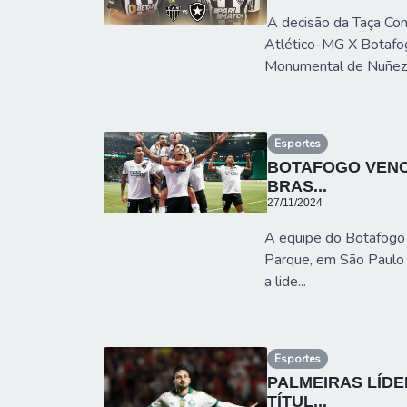
A decisão da Taça Co
Atlético-MG X Botafog
Monumental de Nuñez,.
Esportes
BOTAFOGO VENCE
BRAS...
27/11/2024
A equipe do Botafogo 
Parque, em São Paulo (
a lide...
Esportes
PALMEIRAS LÍDE
TÍTUL...