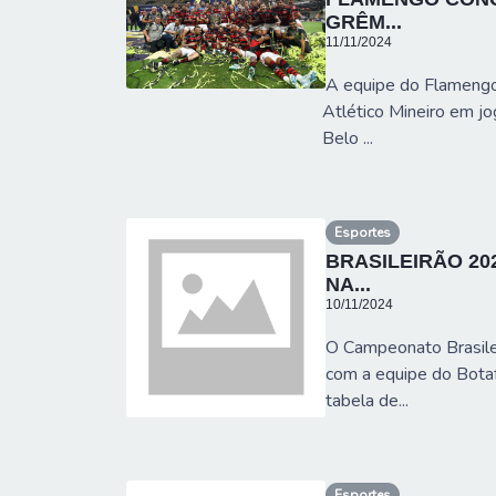
GRÊM...
11/11/2024
A equipe do Flamengo 
Atlético Mineiro em j
Belo ...
Esportes
BRASILEIRÃO 20
NA...
10/11/2024
O Campeonato Brasilei
com a equipe do Bota
tabela de...
Esportes