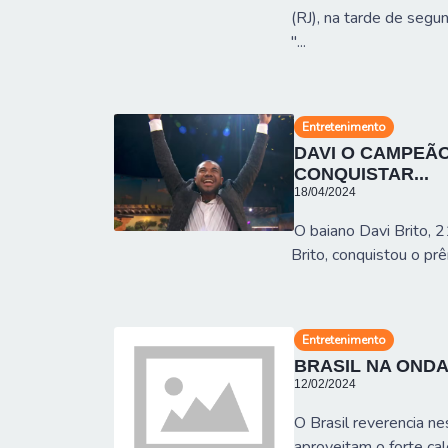
(RJ), na tarde de segu
"...
Entretenimento
DAVI O CAMPEÃ
CONQUISTAR...
18/04/2024
O baiano Davi Brito, 
Brito, conquistou o pr
Entretenimento
BRASIL NA ONDA
12/02/2024
O Brasil reverencia n
aproveitam o forte cal