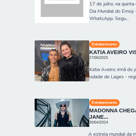
17 de julho, na quint
Dia Mundial do Emoji
WhatsApp. Segu...
Entretenimento
KATIA AVEIRO VI
27/06/2025
Katia Aveiro; irmã do
cidade de Lages - regi
Entretenimento
MADONNA CHEGA
JANE...
30/04/2024
A estrela mundial da 