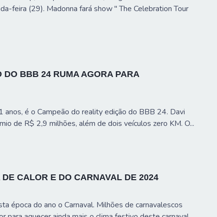
nda-feira (29). Madonna fará show " The Celebration Tour
O DO BBB 24 RUMA AGORA PARA
21 anos, é o Campeão do reality edição do BBB 24. Davi
êmio de R$ 2,9 milhões, além de dois veículos zero KM. O...
 DE CALOR E DO CARNAVAL DE 2024
esta época do ano o Carnaval. Milhões de carnavalescos
or para aquecer ainda mais o clima festivo deste carnaval