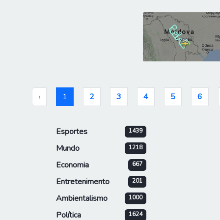
‹
1
2
3
4
5
6
Esportes
1439
Mundo
1218
Economia
667
Entretenimento
201
Ambientalismo
1000
Política
1624