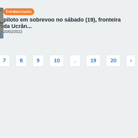
Entretenimento
piloto em sobrevoo no sábado (19), fronteira
da Ucrân...
20/02/2022
7
8
9
10
...
19
20
›