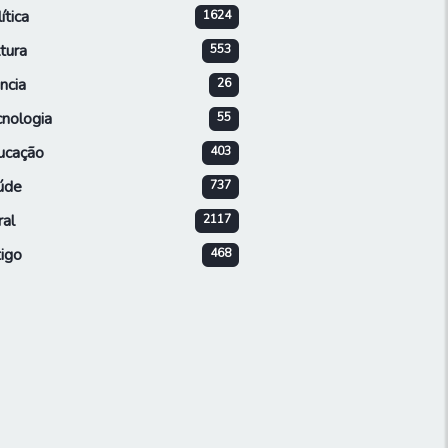
ítica
1624
tura
553
ncia
26
cnologia
55
ucação
403
úde
737
ral
2117
igo
468