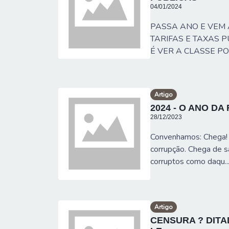
04/01/2024
PASSA ANO E VEM
TARIFAS E TAXAS P
É VER A CLASSE POL
Artigo
2024 - O ANO DA 
28/12/2023
Convenhamos: Chega! 
corrupção. Chega de s
corruptos como daqu..
Artigo
CENSURA ? DITA