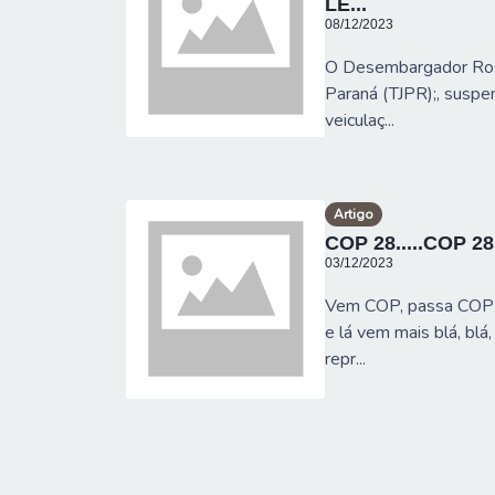
LE...
08/12/2023
O Desembargador Rosal
Paraná (TJPR);, suspen
veiculaç...
Artigo
COP 28.....COP 2
03/12/2023
Vem COP, passa COP 
e lá vem mais blá, bl
repr...