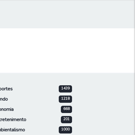
portes
1439
ndo
1218
onomia
668
tretenimento
201
bientalismo
1000